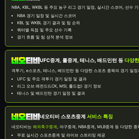
NBA, KBL, WKBL 등 주요 농구 리그 경기 일정, 실시간 스코어, 선
NBA 경기 일정 및 실시간 스코어
KBL 및 WKBL 경기 결과 및 팀 순위
쿼터별 득점 및 주요 선수 기록
경기 흐름 및 팀 성적 분석 정보
UFC중계, 롤중계, 테니스, 배드민턴 등
다양한
격투기, e스포츠, 테니스, 배드민턴 등 다양한 스포츠 종목의 경기 일
UFC 및 주요 격투기 경기 일정 및 결과
리그 오브 레전드(LCK, MSI, 롤드컵) 경기 정보
테니스 및 배드민턴 경기 일정 및 결과
네오티비 스포츠중계
서비스 특징
네오티비는
해외축구중계
, 야구중계, NBA중계, MLB중계 등 다양
무료 실시간 스포츠중계 및 라이브 스트리밍 제공