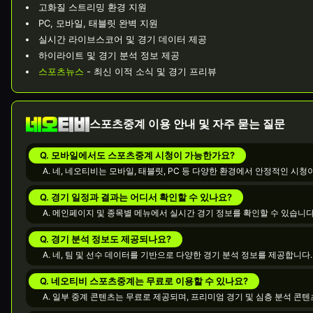
고화질 스트리밍 환경 지원
PC, 모바일, 태블릿 완벽 지원
실시간 라이브스코어 및 경기 데이터 제공
하이라이트 및 경기 분석 정보 제공
스포츠뉴스
- 최신 이적 소식 및 경기 프리뷰
스포츠중계 이용 안내 및 자주 묻는 질문
Q. 모바일에서도 스포츠중계 시청이 가능한가요?
A. 네, 네오티비는 모바일, 태블릿, PC 등 다양한 환경에서 안정적인 
Q. 경기 일정과 결과는 어디서 확인할 수 있나요?
A. 메인페이지 및 종목별 메뉴에서 실시간 경기 정보를 확인할 수 있습니다.
Q. 경기 분석 정보도 제공되나요?
A. 네, 팀 및 선수 데이터를 기반으로 다양한 경기 분석 정보를 제공합니다
Q. 네오티비 스포츠중계는 무료로 이용할 수 있나요?
A. 일부 중계 콘텐츠는 무료로 제공되며, 프리미엄 경기 및 심층 분석 콘