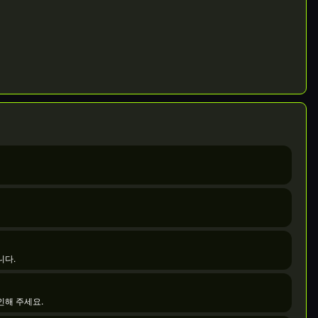
니다.
인해 주세요.