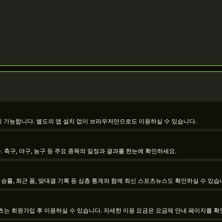
시청이 가능합니다. 별도의 앱 설치 없이 브라우저만으로도 이용하실 수 있습니다.
 축구, 야구, 농구 등 주요 종목의 일정과 결과를 한눈에 확인하세요.
. 승률, 최근 폼, 맞대결 기록 등 심층 통계와 함께 최신 스포츠뉴스도 확인하실 수 있습
텐츠는 회원가입 후 이용하실 수 있습니다. 자세한 이용 요금은 요금제 안내 페이지를 확