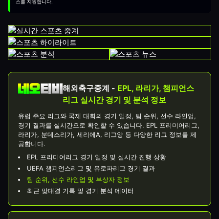
스를 지원합니다.
해외축구중계 -
EPL, 라리가, 챔피언스
리그 실시간 경기 및 분석 정보
유럽 주요 리그와 국제 대회의 경기 일정, 팀 순위, 선수 라인업,
경기 결과를 실시간으로 확인할 수 있습니다. EPL 프리미어리그,
라리가, 분데스리가, 세리에A, 리그앙 등 다양한 리그 정보를 제
공합니다.
EPL 프리미어리그 경기 일정 및 실시간 진행 상황
UEFA 챔피언스리그 및 유로파리그 경기 결과
팀 순위, 선수 라인업 및 부상자 정보
최근 맞대결 기록 및 경기 분석 데이터