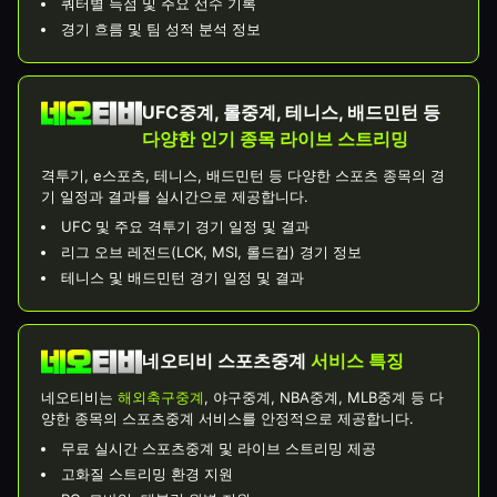
쿼터별 득점 및 주요 선수 기록
경기 흐름 및 팀 성적 분석 정보
UFC중계, 롤중계, 테니스, 배드민턴 등
다양한 인기 종목 라이브 스트리밍
격투기, e스포츠, 테니스, 배드민턴 등 다양한 스포츠 종목의 경
기 일정과 결과를 실시간으로 제공합니다.
UFC 및 주요 격투기 경기 일정 및 결과
리그 오브 레전드(LCK, MSI, 롤드컵) 경기 정보
테니스 및 배드민턴 경기 일정 및 결과
네오티비 스포츠중계
서비스 특징
네오티비는
해외축구중계
, 야구중계, NBA중계, MLB중계 등 다
양한 종목의 스포츠중계 서비스를 안정적으로 제공합니다.
무료 실시간 스포츠중계 및 라이브 스트리밍 제공
고화질 스트리밍 환경 지원