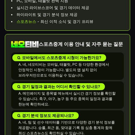
PC, 모바일, 태블릿 완벽 지원
실시간 라이브스코어 및 경기 데이터 제공
하이라이트 및 경기 분석 정보 제공
스포츠뉴스
- 최신 이적 소식 및 경기 프리뷰
스포츠중계 이용 안내 및 자주 묻는 질문
Q. 모바일에서도 스포츠중계 시청이 가능한가요?
A. 네, 네오티비는 모바일, 태블릿, PC 등 다양한 환경에서
안정적인 시청이 가능합니다. 별도의 앱 설치 없이
브라우저만으로도 이용하실 수 있습니다.
Q. 경기 일정과 결과는 어디서 확인할 수 있나요?
A. 메인페이지 및 종목별 메뉴에서 실시간 경기 정보를 확인할
수 있습니다. 축구, 야구, 농구 등 주요 종목의 일정과 결과를
한눈에 확인하세요.
Q. 경기 분석 정보도 제공되나요?
A. 네, 팀 및 선수 데이터를 기반으로 다양한 경기 분석 정보를
제공합니다. 승률, 최근 폼, 맞대결 기록 등 심층 통계와 함께
최신 스포츠뉴스도 확인하실 수 있습니다.