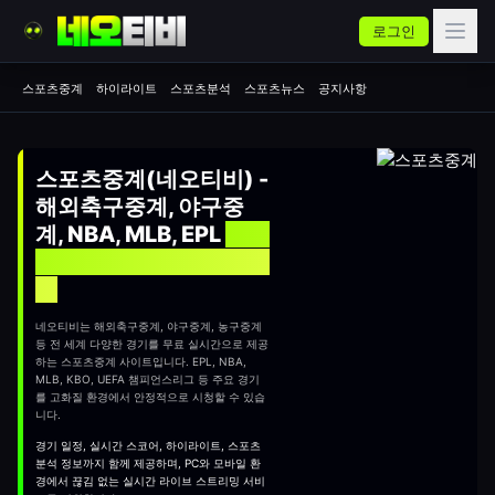
로그인
스포츠중계
하이라이트
스포츠분석
스포츠뉴스
공지사항
스포츠중계(네오티비) -
해외축구중계, 야구중
계, NBA, MLB, EPL
실시
간 무료 스포츠중계 사이
트
네오티비는 해외축구중계, 야구중계, 농구중계
등 전 세계 다양한 경기를 무료 실시간으로 제공
하는
스포츠중계
사이트입니다. EPL, NBA,
MLB, KBO, UEFA 챔피언스리그 등 주요 경기
를 고화질 환경에서 안정적으로 시청할 수 있습
니다.
경기 일정, 실시간 스코어, 하이라이트, 스포츠
분석 정보까지 함께 제공하며, PC와 모바일 환
경에서 끊김 없는 실시간 라이브 스트리밍 서비