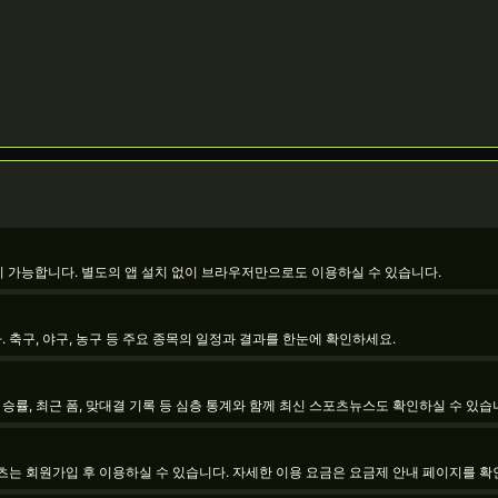
시청이 가능합니다. 별도의 앱 설치 없이 브라우저만으로도 이용하실 수 있습니다.
 축구, 야구, 농구 등 주요 종목의 일정과 결과를 한눈에 확인하세요.
. 승률, 최근 폼, 맞대결 기록 등 심층 통계와 함께 최신 스포츠뉴스도 확인하실 수 있습
텐츠는 회원가입 후 이용하실 수 있습니다. 자세한 이용 요금은 요금제 안내 페이지를 확