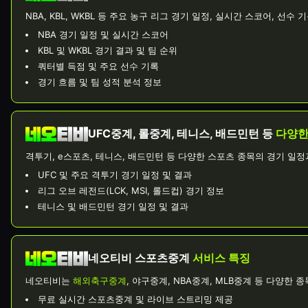
NBA, KBL, WKBL 등 주요 농구 리그 경기 일정, 실시간 스코어, 선
NBA 경기 일정 및 실시간 스코어
KBL 및 WKBL 경기 결과 및 팀 순위
쿼터별 득점 및 주요 선수 기록
경기 흐름 및 팀 성적 분석 정보
UFC중계, 롤중계, 테니스, 배드민턴 등
다양한
격투기, e스포츠, 테니스, 배드민턴 등 다양한 스포츠 종목의 경기 일
UFC 및 주요 격투기 경기 일정 및 결과
리그 오브 레전드(LCK, MSI, 롤드컵) 경기 정보
테니스 및 배드민턴 경기 일정 및 결과
네오티비 스포츠중계
서비스 특징
네오티비는
해외축구중계
, 야구중계, NBA중계, MLB중계 등 다양
무료 실시간 스포츠중계 및 라이브 스트리밍 제공