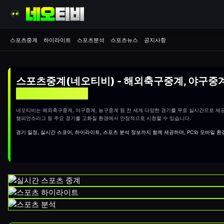
스포츠중계
하이라이트
스포츠분석
스포츠뉴스
공지사항
스포츠중계(네오티비) - 해외축구중계, 야구중계, N
포츠중계 사이트
네오티비는 해외축구중계, 야구중계, 농구중계 등 전 세계 다양한 경기를 무료 실시간으로 제
챔피언스리그 등 주요 경기를 고화질 환경에서 안정적으로 시청할 수 있습니다.
경기 일정, 실시간 스코어, 하이라이트, 스포츠 분석 정보까지 함께 제공하며, PC와 모바일 