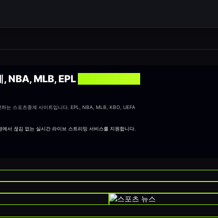
BA, MLB, EPL
실시간 무료 스
공하는
스포츠중계
사이트입니다. EPL, NBA, MLB, KBO, UEFA
환경에서 끊김 없는 실시간 라이브 스트리밍 서비스를 지원합니다.