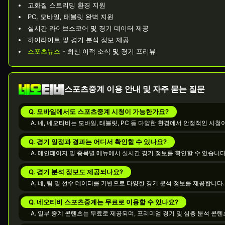
고화질 스트리밍 환경 지원
PC, 모바일, 태블릿 완벽 지원
실시간 라이브스코어 및 경기 데이터 제공
하이라이트 및 경기 분석 정보 제공
스포츠뉴스
- 최신 이적 소식 및 경기 프리뷰
스포츠중계 이용 안내 및 자주 묻는 질문
Q. 모바일에서도 스포츠중계 시청이 가능한가요?
A. 네, 네오티비는 모바일, 태블릿, PC 등 다양한 환경에서 안정적인 
Q. 경기 일정과 결과는 어디서 확인할 수 있나요?
A. 메인페이지 및 종목별 메뉴에서 실시간 경기 정보를 확인할 수 있습니다.
Q. 경기 분석 정보도 제공되나요?
A. 네, 팀 및 선수 데이터를 기반으로 다양한 경기 분석 정보를 제공합니다
Q. 네오티비 스포츠중계는 무료로 이용할 수 있나요?
A. 일부 중계 콘텐츠는 무료로 제공되며, 프리미엄 경기 및 심층 분석 콘