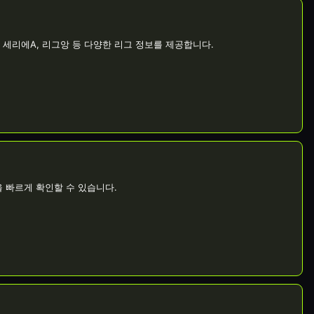
, 세리에A, 리그앙 등 다양한 리그 정보를 제공합니다.
을 빠르게 확인할 수 있습니다.