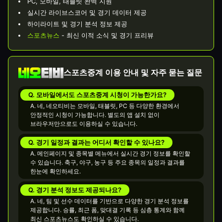
PC, 모바일, 태블릿 완벽 지원
실시간 라이브스코어 및 경기 데이터 제공
하이라이트 및 경기 분석 정보 제공
스포츠뉴스
- 최신 이적 소식 및 경기 프리뷰
스포츠중계 이용 안내 및 자주 묻는 질문
Q. 모바일에서도 스포츠중계 시청이 가능한가요?
A. 네, 네오티비는 모바일, 태블릿, PC 등 다양한 환경에서
안정적인 시청이 가능합니다. 별도의 앱 설치 없이
브라우저만으로도 이용하실 수 있습니다.
Q. 경기 일정과 결과는 어디서 확인할 수 있나요?
A. 메인페이지 및 종목별 메뉴에서 실시간 경기 정보를 확인할
수 있습니다. 축구, 야구, 농구 등 주요 종목의 일정과 결과를
한눈에 확인하세요.
Q. 경기 분석 정보도 제공되나요?
A. 네, 팀 및 선수 데이터를 기반으로 다양한 경기 분석 정보를
제공합니다. 승률, 최근 폼, 맞대결 기록 등 심층 통계와 함께
최신 스포츠뉴스도 확인하실 수 있습니다.