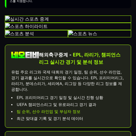
스를 지원합니다.
해외축구중계 -
EPL, 라리가, 챔피언스
리그 실시간 경기 및 분석 정보
유럽 주요 리그와 국제 대회의 경기 일정, 팀 순위, 선수 라인업,
경기 결과를 실시간으로 확인할 수 있습니다. EPL 프리미어리그,
라리가, 분데스리가, 세리에A, 리그앙 등 다양한 리그 정보를 제
공합니다.
EPL 프리미어리그 경기 일정 및 실시간 진행 상황
UEFA 챔피언스리그 및 유로파리그 경기 결과
팀 순위, 선수 라인업 및 부상자 정보
최근 맞대결 기록 및 경기 분석 데이터