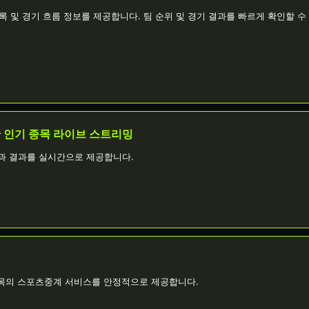
수 기록 및 경기 흐름 정보를 제공합니다. 팀 순위 및 경기 결과를 빠르게 확인할 수
 인기 종목 라이브 스트리밍
정과 결과를 실시간으로 제공합니다.
한 종목의 스포츠중계 서비스를 안정적으로 제공합니다.