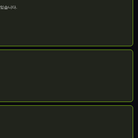
 있습니다.