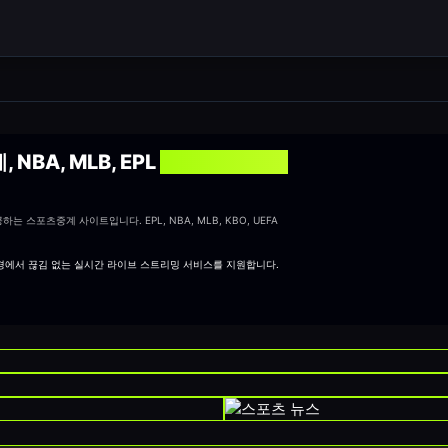
BA, MLB, EPL
실시간 무료 스
공하는
스포츠중계
사이트입니다. EPL, NBA, MLB, KBO, UEFA
환경에서 끊김 없는 실시간 라이브 스트리밍 서비스를 지원합니다.