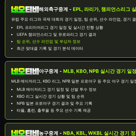
해외축구중계 -
EPL, 라리가, 챔피언스리그 
유럽 주요 리그와 국제 대회의 경기 일정, 팀 순위, 선수 라인업, 경기
EPL 프리미어리그 경기 일정 및 실시간 진행 상황
UEFA 챔피언스리그 및 유로파리그 경기 결과
팀 순위, 선수 라인업 및 부상자 정보
최근 맞대결 기록 및 경기 분석 데이터
야구중계 -
MLB, KBO, NPB 실시간 경기 일
MLB 메이저리그, KBO 리그, NPB 일본 프로야구 등 주요 야구 경기
MLB 메이저리그 경기 일정 및 선발 투수 정보
KBO 리그 실시간 경기 상황 및 팀 순위
NPB 일본 프로야구 경기 결과 및 주요 기록
타율, 홈런, 출루율 등 주요 선수 기록 제공
농구중계 -
NBA, KBL, WKBL 실시간 경기 