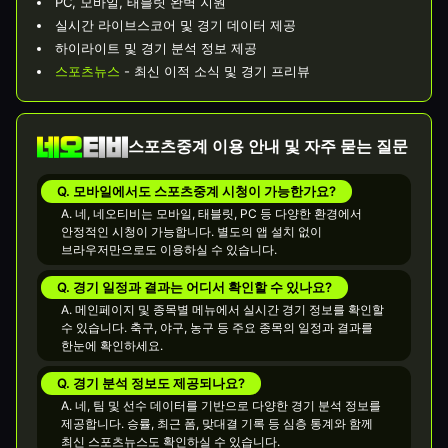
PC, 모바일, 태블릿 완벽 지원
실시간 라이브스코어 및 경기 데이터 제공
하이라이트 및 경기 분석 정보 제공
스포츠뉴스
- 최신 이적 소식 및 경기 프리뷰
스포츠중계 이용 안내 및 자주 묻는 질문
Q. 모바일에서도 스포츠중계 시청이 가능한가요?
A. 네, 네오티비는 모바일, 태블릿, PC 등 다양한 환경에서
안정적인 시청이 가능합니다. 별도의 앱 설치 없이
브라우저만으로도 이용하실 수 있습니다.
Q. 경기 일정과 결과는 어디서 확인할 수 있나요?
A. 메인페이지 및 종목별 메뉴에서 실시간 경기 정보를 확인할
수 있습니다. 축구, 야구, 농구 등 주요 종목의 일정과 결과를
한눈에 확인하세요.
Q. 경기 분석 정보도 제공되나요?
A. 네, 팀 및 선수 데이터를 기반으로 다양한 경기 분석 정보를
제공합니다. 승률, 최근 폼, 맞대결 기록 등 심층 통계와 함께
최신 스포츠뉴스도 확인하실 수 있습니다.