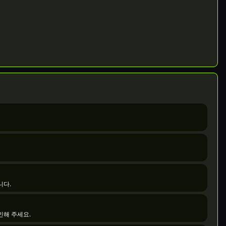
니다.
인해 주세요.