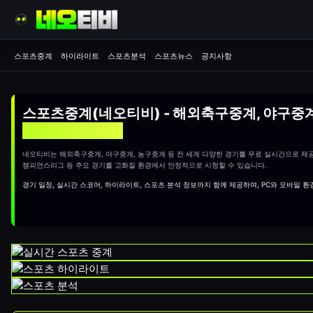
스포츠중계
하이라이트
스포츠분석
스포츠뉴스
공지사항
스포츠중계(네오티비) - 해외축구중계, 야구중계, N
포츠중계 사이트
네오티비는 해외축구중계, 야구중계, 농구중계 등 전 세계 다양한 경기를 무료 실시간으로 제
챔피언스리그 등 주요 경기를 고화질 환경에서 안정적으로 시청할 수 있습니다.
경기 일정, 실시간 스코어, 하이라이트, 스포츠 분석 정보까지 함께 제공하며, PC와 모바일 