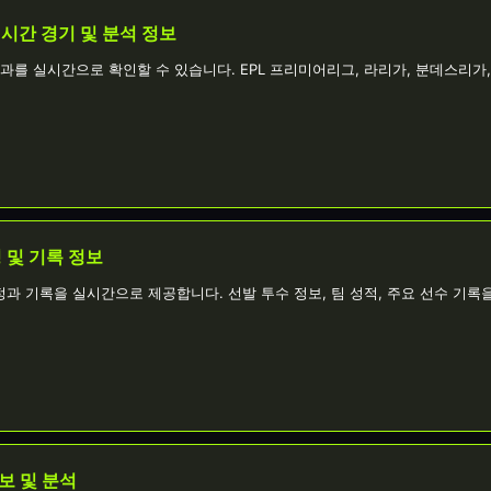
실시간 경기 및 분석 정보
 결과를 실시간으로 확인할 수 있습니다. EPL 프리미어리그, 라리가, 분데스리가
정 및 기록 정보
 일정과 기록을 실시간으로 제공합니다. 선발 투수 정보, 팀 성적, 주요 선수 기록
정보 및 분석