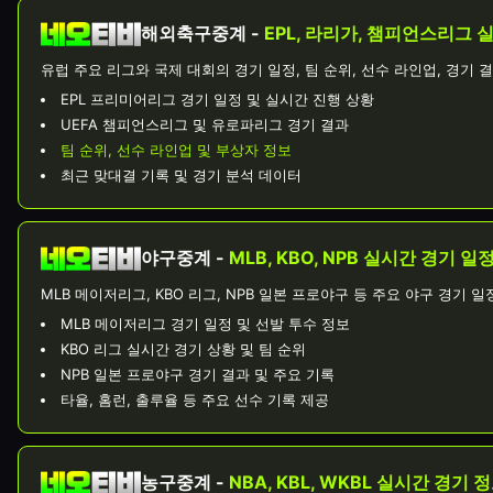
해외축구중계 -
EPL, 라리가, 챔피언스리그 
유럽 주요 리그와 국제 대회의 경기 일정, 팀 순위, 선수 라인업, 경기
EPL 프리미어리그 경기 일정 및 실시간 진행 상황
UEFA 챔피언스리그 및 유로파리그 경기 결과
팀 순위, 선수 라인업 및 부상자 정보
최근 맞대결 기록 및 경기 분석 데이터
야구중계 -
MLB, KBO, NPB 실시간 경기 일
MLB 메이저리그, KBO 리그, NPB 일본 프로야구 등 주요 야구 경기
MLB 메이저리그 경기 일정 및 선발 투수 정보
KBO 리그 실시간 경기 상황 및 팀 순위
NPB 일본 프로야구 경기 결과 및 주요 기록
타율, 홈런, 출루율 등 주요 선수 기록 제공
농구중계 -
NBA, KBL, WKBL 실시간 경기 