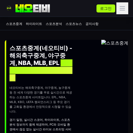
로그인
스포츠중계
하이라이트
스포츠분석
스포츠뉴스
공지사항
스포츠중계(네오티비) -
해외축구중계, 야구중
계, NBA, MLB, EPL
실시
간 무료 스포츠중계 사이
트
네오티비는 해외축구중계, 야구중계, 농구중계
등 전 세계 다양한 경기를 무료 실시간으로 제공
하는
스포츠중계
사이트입니다. EPL, NBA,
MLB, KBO, UEFA 챔피언스리그 등 주요 경기
를 고화질 환경에서 안정적으로 시청할 수 있습
니다.
경기 일정, 실시간 스코어, 하이라이트, 스포츠
분석 정보까지 함께 제공하며, PC와 모바일 환
경에서 끊김 없는 실시간 라이브 스트리밍 서비