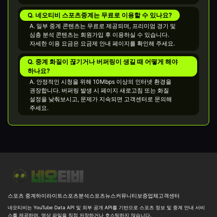
Q. 네오티비 스포츠중계는 무료로 이용할 수 있나요?
A. 일부 중계 콘텐츠는 무료로 제공되며, 프리미엄 경기 및
심층 분석 콘텐츠는 회원가입 후 이용하실 수 있습니다.
자세한 이용 요금은 요금제 안내 페이지를 확인해 주세요.
Q. 중계 화질이 끊기거나 버퍼링이 생길 때 어떻게 해야
하나요?
A. 안정적인 시청을 위해 10Mbps 이상의 인터넷 환경을
권장합니다. 버퍼링 발생 시 페이지 새로고침 또는 화질
설정을 낮춰보시고, 문제가 지속되면 고객센터로 문의해
주세요.
[MLB] 시애틀 vs 디트로이트 선발 우위와 7.5 오버 변수 26-08-06 
스포츠 중계
하이라이트
스포츠분석
스포츠뉴스
커뮤니티
보증업체
고객센터
네오티비는 YouTube Data API 및 외부 공개 API를 기반으로 스포츠 정보 및 중계 안내 서비
스를 제공하며, 영상 파일을 직접 저장하거나 호스팅하지 않습니다.