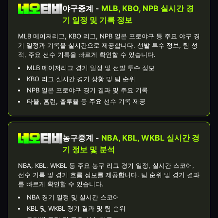
야구중계 -
MLB, KBO, NPB 실시간 경
기 일정 및 기록 정보
MLB 메이저리그, KBO 리그, NPB 일본 프로야구 등 주요 야구 경
기 일정과 기록을 실시간으로 제공합니다. 선발 투수 정보, 팀 성
적, 주요 선수 기록을 빠르게 확인할 수 있습니다.
MLB 메이저리그 경기 일정 및 선발 투수 정보
KBO 리그 실시간 경기 상황 및 팀 순위
NPB 일본 프로야구 경기 결과 및 주요 기록
타율, 홈런, 출루율 등 주요 선수 기록 제공
농구중계 -
NBA, KBL, WKBL 실시간 경
기 정보 및 분석
NBA, KBL, WKBL 등 주요 농구 리그 경기 일정, 실시간 스코어,
선수 기록 및 경기 흐름 정보를 제공합니다. 팀 순위 및 경기 결과
를 빠르게 확인할 수 있습니다.
NBA 경기 일정 및 실시간 스코어
KBL 및 WKBL 경기 결과 및 팀 순위