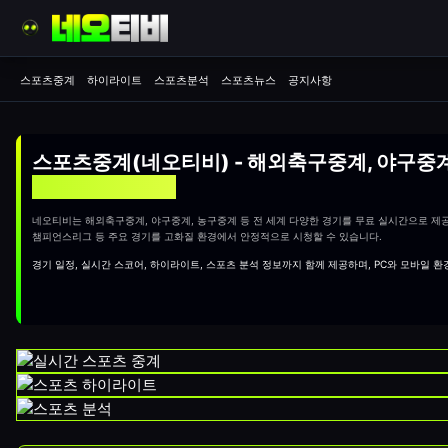
스포츠중계
하이라이트
스포츠분석
스포츠뉴스
공지사항
스포츠중계(네오티비) - 해외축구중계, 야구중계, N
포츠중계 사이트
네오티비는 해외축구중계, 야구중계, 농구중계 등 전 세계 다양한 경기를 무료 실시간으로 제
챔피언스리그 등 주요 경기를 고화질 환경에서 안정적으로 시청할 수 있습니다.
경기 일정, 실시간 스코어, 하이라이트, 스포츠 분석 정보까지 함께 제공하며, PC와 모바일 