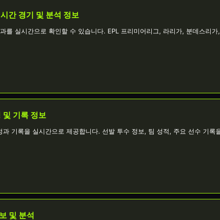
실시간 경기 및 분석 정보
 결과를 실시간으로 확인할 수 있습니다. EPL 프리미어리그, 라리가, 분데스리가
정 및 기록 정보
 일정과 기록을 실시간으로 제공합니다. 선발 투수 정보, 팀 성적, 주요 선수 기록
정보 및 분석