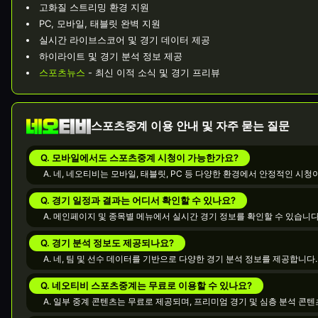
고화질 스트리밍 환경 지원
PC, 모바일, 태블릿 완벽 지원
실시간 라이브스코어 및 경기 데이터 제공
하이라이트 및 경기 분석 정보 제공
스포츠뉴스
- 최신 이적 소식 및 경기 프리뷰
스포츠중계 이용 안내 및 자주 묻는 질문
Q. 모바일에서도 스포츠중계 시청이 가능한가요?
A. 네, 네오티비는 모바일, 태블릿, PC 등 다양한 환경에서 안정적인 
Q. 경기 일정과 결과는 어디서 확인할 수 있나요?
A. 메인페이지 및 종목별 메뉴에서 실시간 경기 정보를 확인할 수 있습니다.
Q. 경기 분석 정보도 제공되나요?
A. 네, 팀 및 선수 데이터를 기반으로 다양한 경기 분석 정보를 제공합니다
Q. 네오티비 스포츠중계는 무료로 이용할 수 있나요?
A. 일부 중계 콘텐츠는 무료로 제공되며, 프리미엄 경기 및 심층 분석 콘