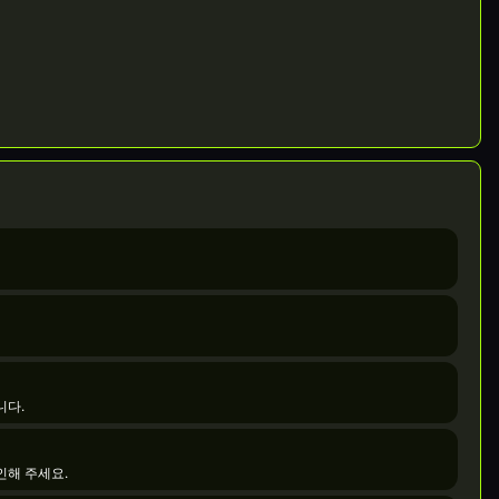
니다.
인해 주세요.