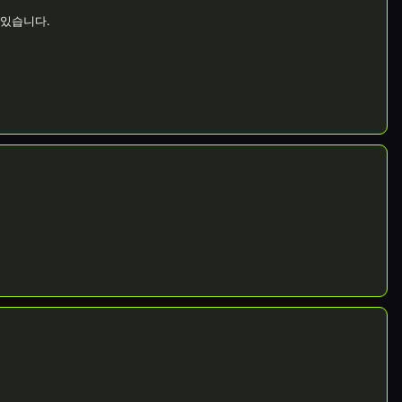
 있습니다.