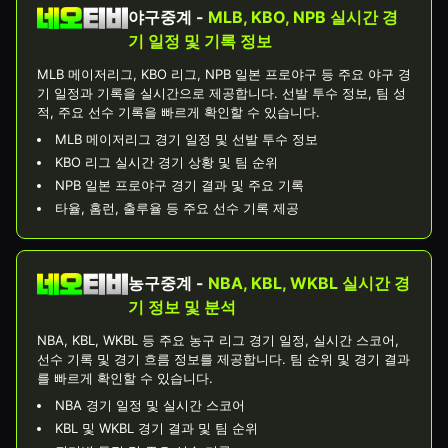
야구중계 -
MLB, KBO, NPB 실시간 경
기 일정 및 기록 정보
MLB 메이저리그, KBO 리그, NPB 일본 프로야구 등 주요 야구 경
기 일정과 기록을 실시간으로 제공합니다. 선발 투수 정보, 팀 성
적, 주요 선수 기록을 빠르게 확인할 수 있습니다.
MLB 메이저리그 경기 일정 및 선발 투수 정보
KBO 리그 실시간 경기 상황 및 팀 순위
NPB 일본 프로야구 경기 결과 및 주요 기록
타율, 홈런, 출루율 등 주요 선수 기록 제공
농구중계 -
NBA, KBL, WKBL 실시간 경
기 정보 및 분석
NBA, KBL, WKBL 등 주요 농구 리그 경기 일정, 실시간 스코어,
선수 기록 및 경기 흐름 정보를 제공합니다. 팀 순위 및 경기 결과
를 빠르게 확인할 수 있습니다.
NBA 경기 일정 및 실시간 스코어
KBL 및 WKBL 경기 결과 및 팀 순위