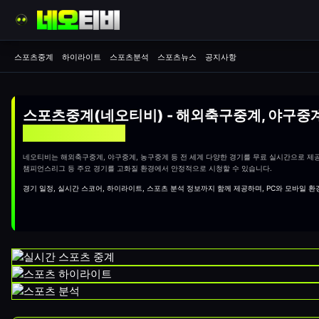
스포츠중계
하이라이트
스포츠분석
스포츠뉴스
공지사항
스포츠중계(네오티비) - 해외축구중계, 야구중계, N
포츠중계 사이트
네오티비는 해외축구중계, 야구중계, 농구중계 등 전 세계 다양한 경기를 무료 실시간으로 제
챔피언스리그 등 주요 경기를 고화질 환경에서 안정적으로 시청할 수 있습니다.
경기 일정, 실시간 스코어, 하이라이트, 스포츠 분석 정보까지 함께 제공하며, PC와 모바일 