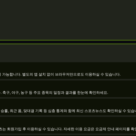
시청이 가능합니다. 별도의 앱 설치 없이 브라우저만으로도 이용하실 수 있습니다.
 축구, 야구, 농구 등 주요 종목의 일정과 결과를 한눈에 확인하세요.
. 승률, 최근 폼, 맞대결 기록 등 심층 통계와 함께 최신 스포츠뉴스도 확인하실 수 있습
텐츠는 회원가입 후 이용하실 수 있습니다. 자세한 이용 요금은 요금제 안내 페이지를 확