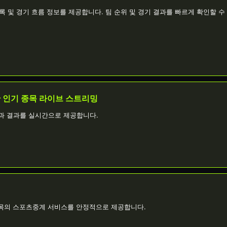
수 기록 및 경기 흐름 정보를 제공합니다. 팀 순위 및 경기 결과를 빠르게 확인할 수
 인기 종목 라이브 스트리밍
정과 결과를 실시간으로 제공합니다.
한 종목의 스포츠중계 서비스를 안정적으로 제공합니다.