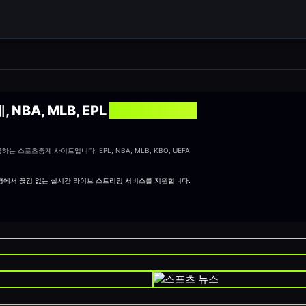
BA, MLB, EPL
실시간 무료 스
공하는
스포츠중계
사이트입니다. EPL, NBA, MLB, KBO, UEFA
환경에서 끊김 없는 실시간 라이브 스트리밍 서비스를 지원합니다.