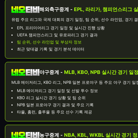
해외축구중계 -
EPL, 라리가, 챔피언스리그 
유럽 주요 리그와 국제 대회의 경기 일정, 팀 순위, 선수 라인업, 경기
EPL 프리미어리그 경기 일정 및 실시간 진행 상황
UEFA 챔피언스리그 및 유로파리그 경기 결과
팀 순위, 선수 라인업 및 부상자 정보
최근 맞대결 기록 및 경기 분석 데이터
야구중계 -
MLB, KBO, NPB 실시간 경기 일
MLB 메이저리그, KBO 리그, NPB 일본 프로야구 등 주요 야구 경기
MLB 메이저리그 경기 일정 및 선발 투수 정보
KBO 리그 실시간 경기 상황 및 팀 순위
NPB 일본 프로야구 경기 결과 및 주요 기록
타율, 홈런, 출루율 등 주요 선수 기록 제공
농구중계 -
NBA, KBL, WKBL 실시간 경기 