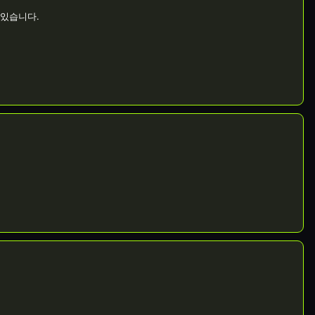
 있습니다.