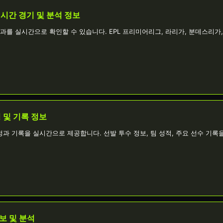
실시간 경기 및 분석 정보
 결과를 실시간으로 확인할 수 있습니다. EPL 프리미어리그, 라리가, 분데스리가
정 및 기록 정보
 일정과 기록을 실시간으로 제공합니다. 선발 투수 정보, 팀 성적, 주요 선수 기록
정보 및 분석