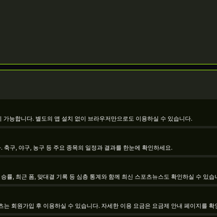
시청이 가능합니다. 별도의 앱 설치 없이 브라우저만으로도 이용하실 수 있습니다.
 축구, 야구, 농구 등 주요 종목의 일정과 결과를 한눈에 확인하세요.
. 승률, 최근 폼, 맞대결 기록 등 심층 통계와 함께 최신 스포츠뉴스도 확인하실 수 있습
텐츠는 회원가입 후 이용하실 수 있습니다. 자세한 이용 요금은 요금제 안내 페이지를 확