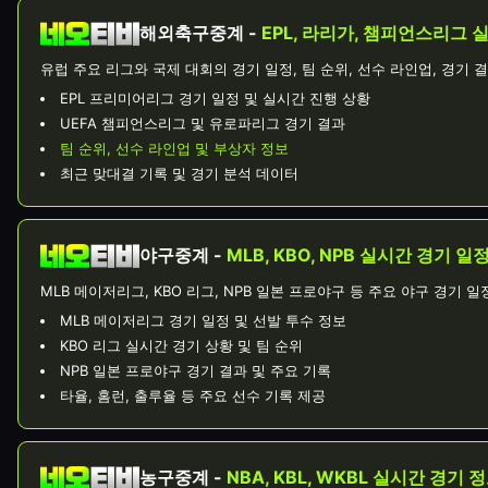
해외축구중계 -
EPL, 라리가, 챔피언스리그 
유럽 주요 리그와 국제 대회의 경기 일정, 팀 순위, 선수 라인업, 경기
EPL 프리미어리그 경기 일정 및 실시간 진행 상황
UEFA 챔피언스리그 및 유로파리그 경기 결과
팀 순위, 선수 라인업 및 부상자 정보
최근 맞대결 기록 및 경기 분석 데이터
야구중계 -
MLB, KBO, NPB 실시간 경기 일
MLB 메이저리그, KBO 리그, NPB 일본 프로야구 등 주요 야구 경기
MLB 메이저리그 경기 일정 및 선발 투수 정보
KBO 리그 실시간 경기 상황 및 팀 순위
NPB 일본 프로야구 경기 결과 및 주요 기록
타율, 홈런, 출루율 등 주요 선수 기록 제공
농구중계 -
NBA, KBL, WKBL 실시간 경기 