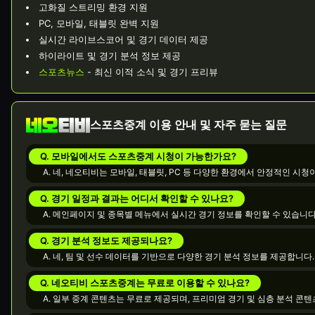
고화질 스트리밍 환경 지원
PC, 모바일, 태블릿 완벽 지원
실시간 라이브스코어 및 경기 데이터 제공
하이라이트 및 경기 분석 정보 제공
스포츠뉴스
- 최신 이적 소식 및 경기 프리뷰
스포츠중계 이용 안내 및 자주 묻는 질문
Q. 모바일에서도 스포츠중계 시청이 가능한가요?
A. 네, 네오티비는 모바일, 태블릿, PC 등 다양한 환경에서 안정적인 
Q. 경기 일정과 결과는 어디서 확인할 수 있나요?
A. 메인페이지 및 종목별 메뉴에서 실시간 경기 정보를 확인할 수 있습니다.
Q. 경기 분석 정보도 제공되나요?
A. 네, 팀 및 선수 데이터를 기반으로 다양한 경기 분석 정보를 제공합니다
Q. 네오티비 스포츠중계는 무료로 이용할 수 있나요?
A. 일부 중계 콘텐츠는 무료로 제공되며, 프리미엄 경기 및 심층 분석 콘