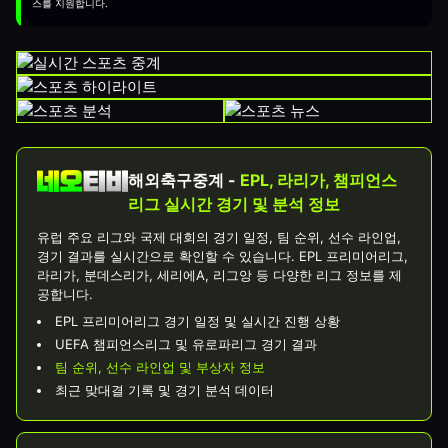
스를 지원합니다.
해외축구중계 -
EPL, 라리가, 챔피언스
리그 실시간 경기 및 분석 정보
유럽 주요 리그와 국제 대회의 경기 일정, 팀 순위, 선수 라인업,
경기 결과를 실시간으로 확인할 수 있습니다. EPL 프리미어리그,
라리가, 분데스리가, 세리에A, 리그앙 등 다양한 리그 정보를 제
공합니다.
EPL 프리미어리그 경기 일정 및 실시간 진행 상황
UEFA 챔피언스리그 및 유로파리그 경기 결과
팀 순위, 선수 라인업 및 부상자 정보
최근 맞대결 기록 및 경기 분석 데이터