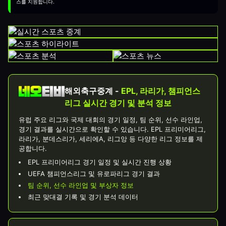
스를 지원합니다.
해외축구중계 -
EPL, 라리가, 챔피언스
리그 실시간 경기 및 분석 정보
유럽 주요 리그와 국제 대회의 경기 일정, 팀 순위, 선수 라인업,
경기 결과를 실시간으로 확인할 수 있습니다. EPL 프리미어리그,
라리가, 분데스리가, 세리에A, 리그앙 등 다양한 리그 정보를 제
공합니다.
EPL 프리미어리그 경기 일정 및 실시간 진행 상황
UEFA 챔피언스리그 및 유로파리그 경기 결과
팀 순위, 선수 라인업 및 부상자 정보
최근 맞대결 기록 및 경기 분석 데이터