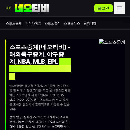
로그인
스포츠중계
하이라이트
스포츠분석
스포츠뉴스
공지사항
스포츠중계(네오티비) -
해외축구중계, 야구중
계, NBA, MLB, EPL
실시
간 무료 스포츠중계 사이
트
네오티비는 해외축구중계, 야구중계, 농구중계
등 전 세계 다양한 경기를 무료 실시간으로 제공
하는
스포츠중계
사이트입니다. EPL, NBA,
MLB, KBO, UEFA 챔피언스리그 등 주요 경기
를 고화질 환경에서 안정적으로 시청할 수 있습
니다.
경기 일정, 실시간 스코어, 하이라이트, 스포츠
분석 정보까지 함께 제공하며, PC와 모바일 환
경에서 끊김 없는 실시간 라이브 스트리밍 서비