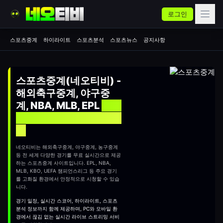
로그인
스포츠중계
하이라이트
스포츠분석
스포츠뉴스
공지사항
스포츠중계(네오티비) -
해외축구중계, 야구중
계, NBA, MLB, EPL
실시
간 무료 스포츠중계 사이
트
네오티비는 해외축구중계, 야구중계, 농구중계
등 전 세계 다양한 경기를 무료 실시간으로 제공
하는
스포츠중계
사이트입니다. EPL, NBA,
MLB, KBO, UEFA 챔피언스리그 등 주요 경기
를 고화질 환경에서 안정적으로 시청할 수 있습
니다.
경기 일정, 실시간 스코어, 하이라이트, 스포츠
분석 정보까지 함께 제공하며, PC와 모바일 환
경에서 끊김 없는 실시간 라이브 스트리밍 서비