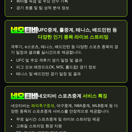
쿼터별 득점 및 주요 선수 기록
경기 흐름 및 팀 성적 분석 정보
UFC중계, 롤중계, 테니스, 배드민턴 등
다양한 인기 종목 라이브 스트리밍
격투기, e스포츠, 테니스, 배드민턴 등 다양한 스포츠 종목의 경
기 일정과 결과를 실시간으로 제공합니다.
UFC 및 주요 격투기 경기 일정 및 결과
리그 오브 레전드(LCK, MSI, 롤드컵) 경기 정보
테니스 및 배드민턴 경기 일정 및 결과
네오티비 스포츠중계
서비스 특징
네오티비는
해외축구중계
, 야구중계, NBA중계, MLB중계 등 다
양한 종목의 스포츠중계 서비스를 안정적으로 제공합니다.
무료 실시간 스포츠중계 및 라이브 스트리밍 제공
고화질 스트리밍 환경 지원