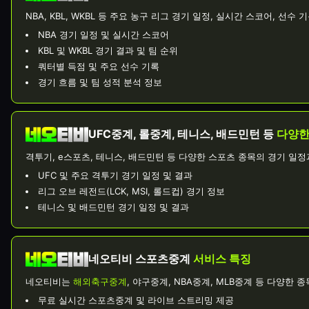
NBA, KBL, WKBL 등 주요 농구 리그 경기 일정, 실시간 스코어, 선
NBA 경기 일정 및 실시간 스코어
KBL 및 WKBL 경기 결과 및 팀 순위
쿼터별 득점 및 주요 선수 기록
경기 흐름 및 팀 성적 분석 정보
UFC중계, 롤중계, 테니스, 배드민턴 등
다양한
격투기, e스포츠, 테니스, 배드민턴 등 다양한 스포츠 종목의 경기 일
UFC 및 주요 격투기 경기 일정 및 결과
리그 오브 레전드(LCK, MSI, 롤드컵) 경기 정보
테니스 및 배드민턴 경기 일정 및 결과
네오티비 스포츠중계
서비스 특징
네오티비는
해외축구중계
, 야구중계, NBA중계, MLB중계 등 다양
무료 실시간 스포츠중계 및 라이브 스트리밍 제공