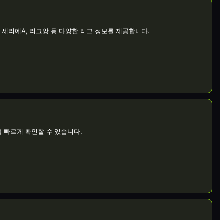
, 세리에A, 리그앙 등 다양한 리그 정보를 제공합니다.
을 빠르게 확인할 수 있습니다.