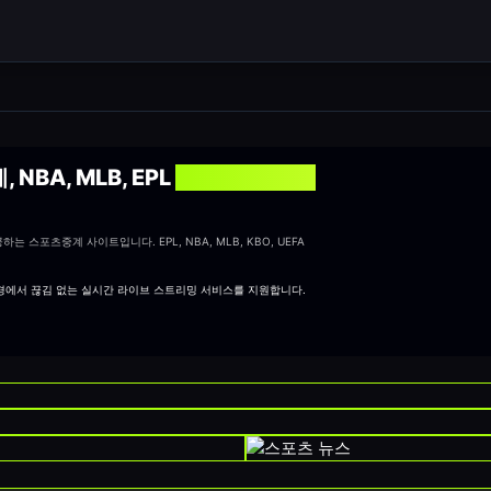
BA, MLB, EPL
실시간 무료 스
공하는
스포츠중계
사이트입니다. EPL, NBA, MLB, KBO, UEFA
환경에서 끊김 없는 실시간 라이브 스트리밍 서비스를 지원합니다.