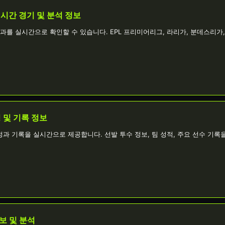
실시간 경기 및 분석 정보
 결과를 실시간으로 확인할 수 있습니다. EPL 프리미어리그, 라리가, 분데스리가
정 및 기록 정보
 일정과 기록을 실시간으로 제공합니다. 선발 투수 정보, 팀 성적, 주요 선수 기록
정보 및 분석