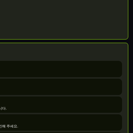
니다.
인해 주세요.