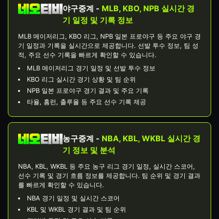
야구중계 -
MLB, KBO, NPB 실시간 경
기 일정 및 기록 정보
MLB 메이저리그, KBO 리그, NPB 일본 프로야구 등 주요 야구 경
기 일정과 기록을 실시간으로 제공합니다. 선발 투수 정보, 팀 성
적, 주요 선수 기록을 빠르게 확인할 수 있습니다.
MLB 메이저리그 경기 일정 및 선발 투수 정보
KBO 리그 실시간 경기 상황 및 팀 순위
NPB 일본 프로야구 경기 결과 및 주요 기록
타율, 홈런, 출루율 등 주요 선수 기록 제공
농구중계 -
NBA, KBL, WKBL 실시간 경
기 정보 및 분석
NBA, KBL, WKBL 등 주요 농구 리그 경기 일정, 실시간 스코어,
선수 기록 및 경기 흐름 정보를 제공합니다. 팀 순위 및 경기 결과
를 빠르게 확인할 수 있습니다.
NBA 경기 일정 및 실시간 스코어
KBL 및 WKBL 경기 결과 및 팀 순위