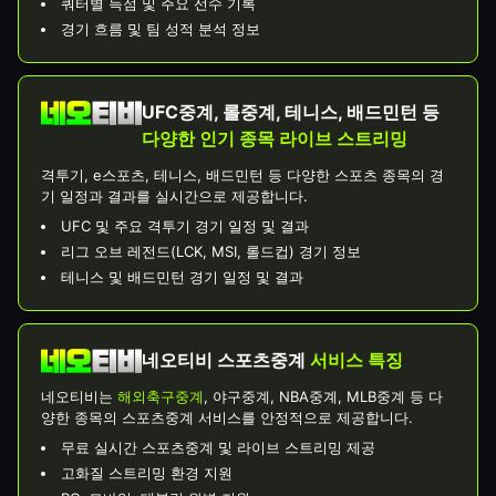
쿼터별 득점 및 주요 선수 기록
경기 흐름 및 팀 성적 분석 정보
UFC중계, 롤중계, 테니스, 배드민턴 등
다양한 인기 종목 라이브 스트리밍
격투기, e스포츠, 테니스, 배드민턴 등 다양한 스포츠 종목의 경
기 일정과 결과를 실시간으로 제공합니다.
UFC 및 주요 격투기 경기 일정 및 결과
리그 오브 레전드(LCK, MSI, 롤드컵) 경기 정보
테니스 및 배드민턴 경기 일정 및 결과
네오티비 스포츠중계
서비스 특징
네오티비는
해외축구중계
, 야구중계, NBA중계, MLB중계 등 다
양한 종목의 스포츠중계 서비스를 안정적으로 제공합니다.
무료 실시간 스포츠중계 및 라이브 스트리밍 제공
고화질 스트리밍 환경 지원