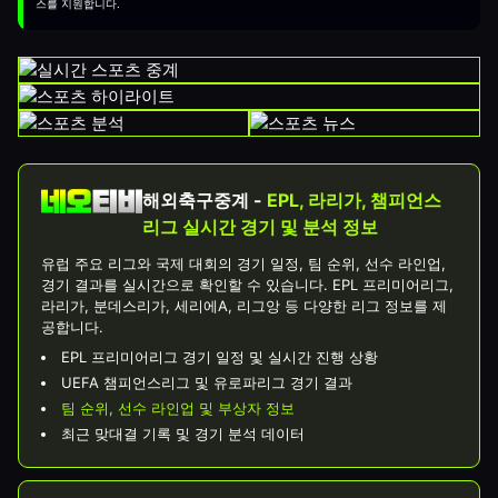
스를 지원합니다.
해외축구중계 -
EPL, 라리가, 챔피언스
리그 실시간 경기 및 분석 정보
유럽 주요 리그와 국제 대회의 경기 일정, 팀 순위, 선수 라인업,
경기 결과를 실시간으로 확인할 수 있습니다. EPL 프리미어리그,
라리가, 분데스리가, 세리에A, 리그앙 등 다양한 리그 정보를 제
공합니다.
EPL 프리미어리그 경기 일정 및 실시간 진행 상황
UEFA 챔피언스리그 및 유로파리그 경기 결과
팀 순위, 선수 라인업 및 부상자 정보
최근 맞대결 기록 및 경기 분석 데이터