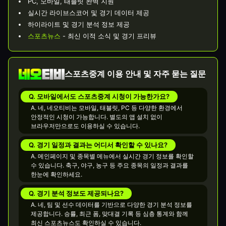
PC, 모바일, 태블릿 완벽 지원
실시간 라이브스코어 및 경기 데이터 제공
하이라이트 및 경기 분석 정보 제공
스포츠뉴스
- 최신 이적 소식 및 경기 프리뷰
스포츠중계 이용 안내 및 자주 묻는 질문
Q. 모바일에서도 스포츠중계 시청이 가능한가요?
A. 네, 네오티비는 모바일, 태블릿, PC 등 다양한 환경에서
안정적인 시청이 가능합니다. 별도의 앱 설치 없이
브라우저만으로도 이용하실 수 있습니다.
Q. 경기 일정과 결과는 어디서 확인할 수 있나요?
A. 메인페이지 및 종목별 메뉴에서 실시간 경기 정보를 확인할
수 있습니다. 축구, 야구, 농구 등 주요 종목의 일정과 결과를
한눈에 확인하세요.
Q. 경기 분석 정보도 제공되나요?
A. 네, 팀 및 선수 데이터를 기반으로 다양한 경기 분석 정보를
제공합니다. 승률, 최근 폼, 맞대결 기록 등 심층 통계와 함께
최신 스포츠뉴스도 확인하실 수 있습니다.