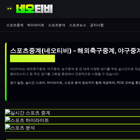
스포츠중계
하이라이트
스포츠분석
스포츠뉴스
공지사항
스포츠중계(네오티비) - 해외축구중계, 야구중계, N
포츠중계 사이트
네오티비는 해외축구중계, 야구중계, 농구중계 등 전 세계 다양한 경기를 무료 실시간으로 제
챔피언스리그 등 주요 경기를 고화질 환경에서 안정적으로 시청할 수 있습니다.
경기 일정, 실시간 스코어, 하이라이트, 스포츠 분석 정보까지 함께 제공하며, PC와 모바일 