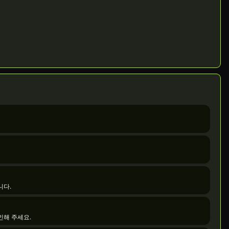
니다.
인해 주세요.