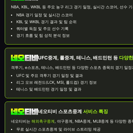
NBA, KBL, WKBL 등 주요 농구 리그 경기 일정, 실시간 스코어, 선
NBA 경기 일정 및 실시간 스코어
KBL 및 WKBL 경기 결과 및 팀 순위
쿼터별 득점 및 주요 선수 기록
경기 흐름 및 팀 성적 분석 정보
UFC중계, 롤중계, 테니스, 배드민턴 등
다양한
격투기, e스포츠, 테니스, 배드민턴 등 다양한 스포츠 종목의 경기 일
UFC 및 주요 격투기 경기 일정 및 결과
리그 오브 레전드(LCK, MSI, 롤드컵) 경기 정보
테니스 및 배드민턴 경기 일정 및 결과
네오티비 스포츠중계
서비스 특징
네오티비는
해외축구중계
, 야구중계, NBA중계, MLB중계 등 다양
무료 실시간 스포츠중계 및 라이브 스트리밍 제공