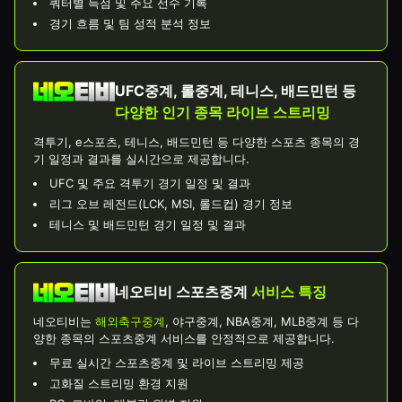
쿼터별 득점 및 주요 선수 기록
경기 흐름 및 팀 성적 분석 정보
UFC중계, 롤중계, 테니스, 배드민턴 등
다양한 인기 종목 라이브 스트리밍
격투기, e스포츠, 테니스, 배드민턴 등 다양한 스포츠 종목의 경
기 일정과 결과를 실시간으로 제공합니다.
UFC 및 주요 격투기 경기 일정 및 결과
리그 오브 레전드(LCK, MSI, 롤드컵) 경기 정보
테니스 및 배드민턴 경기 일정 및 결과
네오티비 스포츠중계
서비스 특징
네오티비는
해외축구중계
, 야구중계, NBA중계, MLB중계 등 다
양한 종목의 스포츠중계 서비스를 안정적으로 제공합니다.
무료 실시간 스포츠중계 및 라이브 스트리밍 제공
고화질 스트리밍 환경 지원