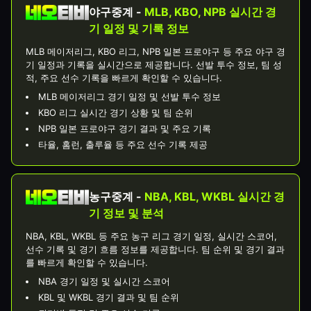
야구중계 -
MLB, KBO, NPB 실시간 경
기 일정 및 기록 정보
MLB 메이저리그, KBO 리그, NPB 일본 프로야구 등 주요 야구 경
기 일정과 기록을 실시간으로 제공합니다. 선발 투수 정보, 팀 성
적, 주요 선수 기록을 빠르게 확인할 수 있습니다.
MLB 메이저리그 경기 일정 및 선발 투수 정보
KBO 리그 실시간 경기 상황 및 팀 순위
NPB 일본 프로야구 경기 결과 및 주요 기록
타율, 홈런, 출루율 등 주요 선수 기록 제공
농구중계 -
NBA, KBL, WKBL 실시간 경
기 정보 및 분석
NBA, KBL, WKBL 등 주요 농구 리그 경기 일정, 실시간 스코어,
선수 기록 및 경기 흐름 정보를 제공합니다. 팀 순위 및 경기 결과
를 빠르게 확인할 수 있습니다.
NBA 경기 일정 및 실시간 스코어
KBL 및 WKBL 경기 결과 및 팀 순위