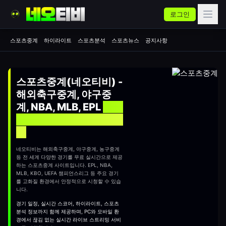
로그인
스포츠중계
하이라이트
스포츠분석
스포츠뉴스
공지사항
스포츠중계(네오티비) -
해외축구중계, 야구중
계, NBA, MLB, EPL
실시
간 무료 스포츠중계 사이
트
네오티비는 해외축구중계, 야구중계, 농구중계
등 전 세계 다양한 경기를 무료 실시간으로 제공
하는
스포츠중계
사이트입니다. EPL, NBA,
MLB, KBO, UEFA 챔피언스리그 등 주요 경기
를 고화질 환경에서 안정적으로 시청할 수 있습
니다.
경기 일정, 실시간 스코어, 하이라이트, 스포츠
분석 정보까지 함께 제공하며, PC와 모바일 환
경에서 끊김 없는 실시간 라이브 스트리밍 서비