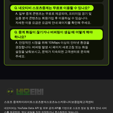
Q. 네오티비 스포츠중계는 무료로 이용할 수 있나요?
A. 일부 중계 콘텐츠는 무료로 제공되며, 프리미엄 경기 및
심층 분석 콘텐츠는 회원가입 후 이용하실 수 있습니다.
자세한 이용 요금은 요금제 안내 페이지를 확인해 주세요.
Q. 중계 화질이 끊기거나 버퍼링이 생길 때 어떻게 해야
하나요?
A. 안정적인 시청을 위해 10Mbps 이상의 인터넷 환경을
권장합니다. 버퍼링 발생 시 페이지 새로고침 또는 화질
설정을 낮춰보시고, 문제가 지속되면 고객센터로 문의해
주세요.
[K리그1] 포항 스틸러스 vs 울산 HD FC 동해안 더비 승부 분석 | 202
스포츠 중계
하이라이트
스포츠분석
스포츠뉴스
커뮤니티
보증업체
고객센터
네오티비는 YouTube Data API 및 외부 공개 API를 기반으로 스포츠 정보 및 중계 안내 서비
스를 제공하며, 영상 파일을 직접 저장하거나 호스팅하지 않습니다.