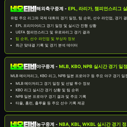
해외축구중계 -
EPL, 라리가, 챔피언스리그 
유럽 주요 리그와 국제 대회의 경기 일정, 팀 순위, 선수 라인업, 경기
EPL 프리미어리그 경기 일정 및 실시간 진행 상황
UEFA 챔피언스리그 및 유로파리그 경기 결과
팀 순위, 선수 라인업 및 부상자 정보
최근 맞대결 기록 및 경기 분석 데이터
야구중계 -
MLB, KBO, NPB 실시간 경기 일
MLB 메이저리그, KBO 리그, NPB 일본 프로야구 등 주요 야구 경기
MLB 메이저리그 경기 일정 및 선발 투수 정보
KBO 리그 실시간 경기 상황 및 팀 순위
NPB 일본 프로야구 경기 결과 및 주요 기록
타율, 홈런, 출루율 등 주요 선수 기록 제공
농구중계 -
NBA, KBL, WKBL 실시간 경기 