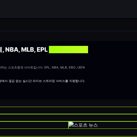
BA, MLB, EPL
실시간 무료 스
공하는
스포츠중계
사이트입니다. EPL, NBA, MLB, KBO, UEFA
환경에서 끊김 없는 실시간 라이브 스트리밍 서비스를 지원합니다.