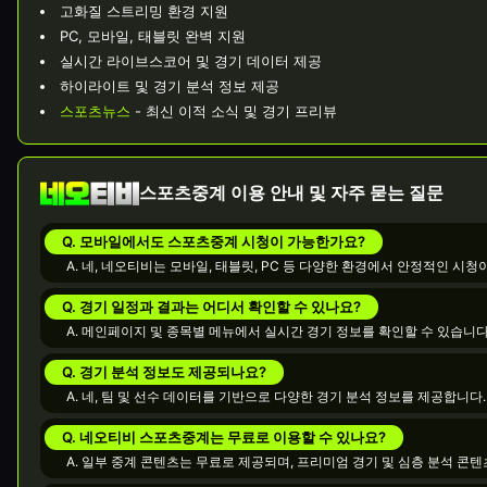
고화질 스트리밍 환경 지원
PC, 모바일, 태블릿 완벽 지원
실시간 라이브스코어 및 경기 데이터 제공
하이라이트 및 경기 분석 정보 제공
스포츠뉴스
- 최신 이적 소식 및 경기 프리뷰
스포츠중계 이용 안내 및 자주 묻는 질문
Q. 모바일에서도 스포츠중계 시청이 가능한가요?
A. 네, 네오티비는 모바일, 태블릿, PC 등 다양한 환경에서 안정적인 
Q. 경기 일정과 결과는 어디서 확인할 수 있나요?
A. 메인페이지 및 종목별 메뉴에서 실시간 경기 정보를 확인할 수 있습니다.
Q. 경기 분석 정보도 제공되나요?
A. 네, 팀 및 선수 데이터를 기반으로 다양한 경기 분석 정보를 제공합니다
Q. 네오티비 스포츠중계는 무료로 이용할 수 있나요?
A. 일부 중계 콘텐츠는 무료로 제공되며, 프리미엄 경기 및 심층 분석 콘