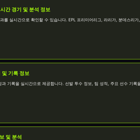
실시간 경기 및 분석 정보
 결과를 실시간으로 확인할 수 있습니다. EPL 프리미어리그, 라리가, 분데스리가
정 및 기록 정보
 일정과 기록을 실시간으로 제공합니다. 선발 투수 정보, 팀 성적, 주요 선수 기록
정보 및 분석