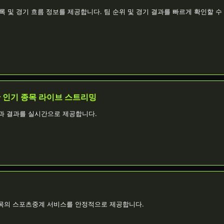
수 기록 및 경기 흐름 정보를 제공합니다. 팀 순위 및 경기 결과를 빠르게 확인할 수
 인기 종목 라이브 스트리밍
정과 결과를 실시간으로 제공합니다.
한 종목의 스포츠중계 서비스를 안정적으로 제공합니다.